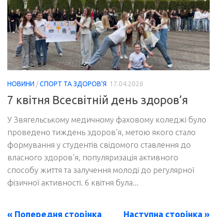
НОВИНИ
/
СПОРТ ТА ЗДОРОВ'Я
17.04.2026
7 квітня Всесвітній день здоров’я
У Звягельському медичному фаховому коледжі було
проведено тиждень здоров’я, метою якого стало
формування у студентів свідомого ставлення до
власного здоров’я, популяризація активного
способу життя та залучення молоді до регулярної
фізичної активності. 6 квітня була...
« Попередня сторінка
Наступна сторінка »