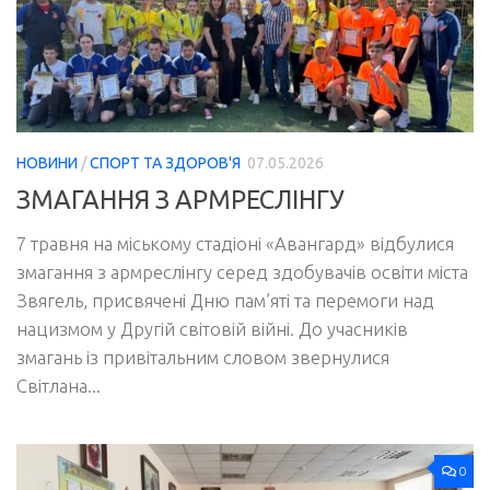
НОВИНИ
/
СПОРТ ТА ЗДОРОВ'Я
07.05.2026
ЗМАГАННЯ З АРМРЕСЛІНГУ
7 травня на міському стадіоні «Авангард» відбулися
змагання з армреслінгу серед здобувачів освіти міста
Звягель, присвячені Дню пам’яті та перемоги над
нацизмом у Другій світовій війні. До учасників
змагань із привітальним словом звернулися
Світлана...
0