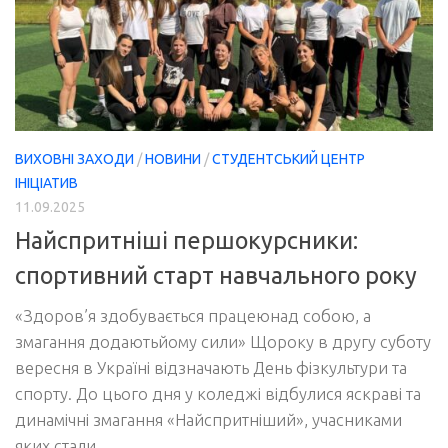
ВИХОВНІ ЗАХОДИ
/
НОВИНИ
/
СТУДЕНТСЬКИЙ ЦЕНТР
ІНІЦІАТИВ
11.09.2025
Найспритніші першокурсники:
спортивний старт навчального року
«Здоров’я здобувається працеюнад собою, а
змагання додаютьйому сили» Щороку в другу суботу
вересня в Україні відзначають День фізкультури та
спорту. До цього дня у коледжі відбулися яскраві та
динамічні змагання «Найспритніший», учасниками
яких стали...