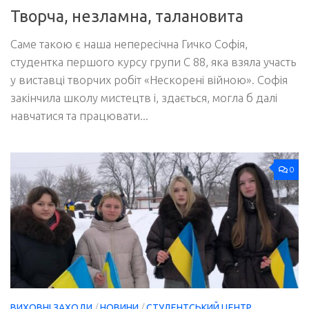
Творча, незламна, талановита
Саме такою є наша непересічна Гичко Софія,
студентка першого курсу групи С 88, яка взяла участь
у виставці творчих робіт «Нескорені війною». Софія
закінчила школу мистецтв і, здається, могла б далі
навчатися та працювати...
0
ВИХОВНІ ЗАХОДИ
/
НОВИНИ
/
СТУДЕНТСЬКИЙ ЦЕНТР