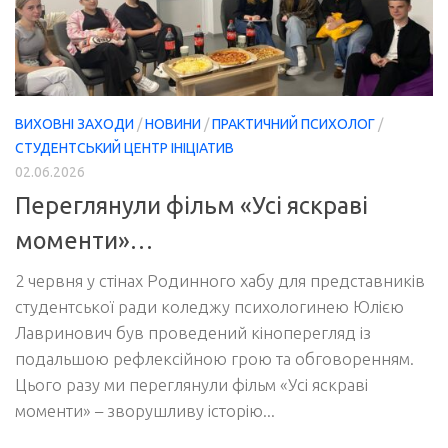
ВИХОВНІ ЗАХОДИ
/
НОВИНИ
/
ПРАКТИЧНИЙ ПСИХОЛОГ
/
СТУДЕНТСЬКИЙ ЦЕНТР ІНІЦІАТИВ
02.06.2026
Переглянули фільм «Усі яскраві
моменти»…
2 червня у стінах Родинного хабу для представників
студентської ради коледжу психологинею Юлією
Лавринович був проведений кіноперегляд із
подальшою рефлексійною грою та обговоренням.
Цього разу ми переглянули фільм «Усі яскраві
моменти» – зворушливу історію...