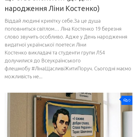
народження Ліни Костенко)
Віддай людині крихітку себе.За це душа
поповниться світлом… Ліна Костенко 19 березня
слово звучить особливо. Адже у День народження
видатної української поетеси Ліни
Костенко викладачі та студенти групи Л54
долучилися до Всеукраїнського
флешмобу #ЛінаЩасливіЖитиПоруч. Сьогодні маємо
можливість не...
0