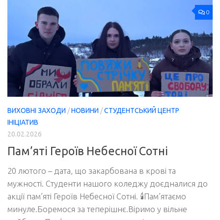
0
ВИХОВНІ ЗАХОДИ
/
НОВИНИ
/
СТУДЕНТСЬКИЙ ЦЕНТР
ІНІЦІАТИВ
20.02.2026
Пам’яті Героїв Небесної Сотні
20 лютого – дата, що закарбована в крові та
мужності. Студенти нашого коледжу доєдналися до
акції пам’яті Героїв Небесної Сотні. 🕯️Пам’ятаємо
минуле.Боремося за теперішнє.Віримо у вільне