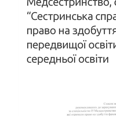
Медсестринство, с
“Сестринська спра
право на здобутт
передвищої освіти
середньої освіти