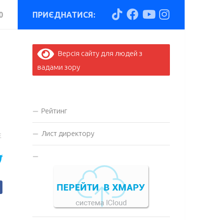
0
ПРИЄДНАТИСЯ:
Версія сайту для людей з
вадами зору
Рейтинг
Лист директору
E