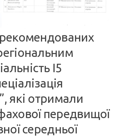
, рекомендованих
 регіональним
альність І5
еціалізація
”, які отримали
 фахової передвищої
вної середньої