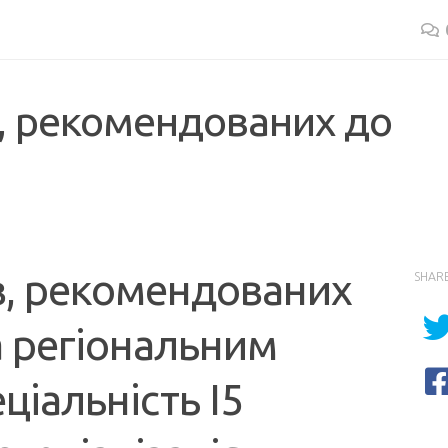
в, рекомендованих до
в, рекомендованих
SHAR
а регіональним
іальність І5