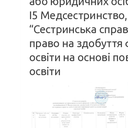
або юридичних осіб
І5 Медсестринство,
“Сестринська справ
право на здобуття
освіти на основі по
освіти