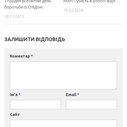
1-грудня Всесвітній день
МАН – участь в роботі журі
боротьби із СНІДом.
19.02.2026
28.11.2013
ЗАЛИШИТИ ВІДПОВІДЬ
Коментар
*
Ім'я
*
Email
*
Сайт